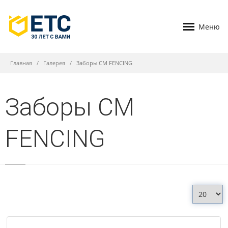
Меню
Главная
Галерея
Заборы CM FENCING
Заборы CM
FENCING