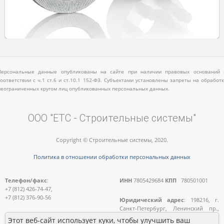
Персональные данные опубликованы на сайте при наличии правовых оснований 
соответствии с ч.1 ст.6 и ст.10.1 152-ФЗ. Субъектами установлены запреты на обработк
неограниченных кругом лиц опубликованных персональных данных.
ООО "ЕТС - Строительные системы"
Copyright © Строительные системы, 2020.
Политика в отношении обработки персональных данных
Телефон/факс
:
ИНН
7805429684
КПП
780501001
+7 (812) 426-74-47,
+7 (812) 376-90-56
Юридический адрес
: 198216, г.
Санкт-Петербург, Ленинский пр.,
E-mail:
д.140, лит. А, пом.11-Н
Этот веб-сайт использует куки, чтобы улучшить ваш