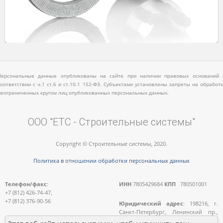
Персональные данные опубликованы на сайте при наличии правовых оснований 
соответствии с ч.1 ст.6 и ст.10.1 152-ФЗ. Субъектами установлены запреты на обработк
неограниченных кругом лиц опубликованных персональных данных.
ООО "ЕТС - Строительные системы"
Copyright © Строительные системы, 2020.
Политика в отношении обработки персональных данных
Телефон/факс
:
ИНН
7805429684
КПП
780501001
+7 (812) 426-74-47,
+7 (812) 376-90-56
Юридический адрес
: 198216, г.
Санкт-Петербург, Ленинский пр.,
E-mail:
д.140, лит. А, пом.11-Н