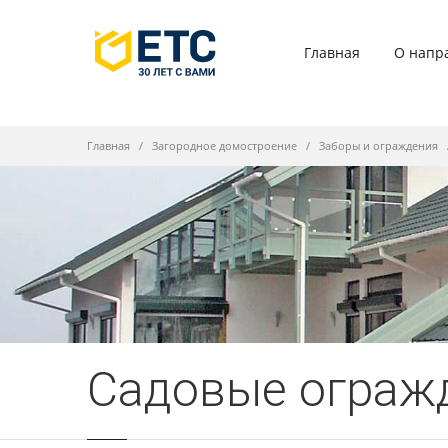
Главная
О напр
Главная
Загородное домостроение
Заборы и ограждения
Садовые ограж